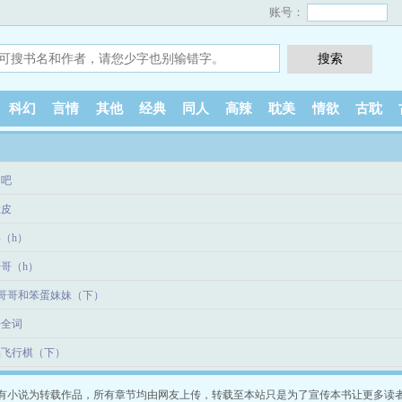
账号：
科幻
言情
其他
经典
同人
高辣
耽美
情欲
古耽
吻吧
肚皮
（h）
哥（h）
居哥哥和笨蛋妹妹（下）
安全词
侣飞行棋（下）
有小说为转载作品，所有章节均由网友上传，转载至本站只是为了宣传本书让更多读