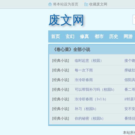
将本站设为首页
收藏废文网
废文网
首页
玄幻
修真
都市
历史
网游
《卷心菜》全部小说
[经典小说]
临时起意（校园）
接个
[经典小说]
每一次下雨
撑破
[经典小说]
泠泠听春雨
假阳具
[经典小说]
可以帮我补习吗（校园h）
番二哥
[经典小说]
泠泠听春雨（1v1 h）
if邻
[经典小说]
补习（校园h）
安不
[经典小说]
你的秘密（校园h）
番情
本站所