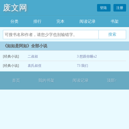
废文网
登陆
注册
分类
排行
完本
阅读记录
书架
《如如是阿如》全部小说
[经典小说]
二叔叔
3 想跟你睡x2
[经典小说]
袁氏叔侄
73 我们
12-14
01-10
首页
我的书架
阅读记录
顶部↑