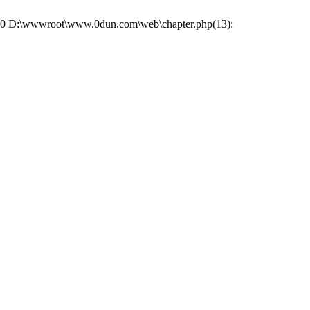
e: #0 D:\wwwroot\www.0dun.com\web\chapter.php(13):