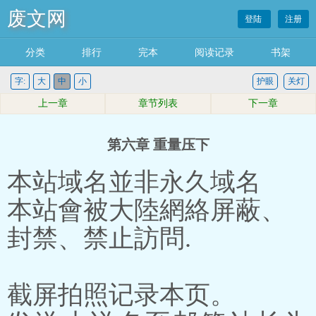
废文网
登陆
注册
分类
排行
完本
阅读记录
书架
字:
大
中
小
护眼
关灯
上一章
章节列表
下一章
第六章 重量压下
本站域名並非永久域名
本站會被大陸網絡屏蔽、
封禁、禁止訪問.
截屏拍照记录本页。