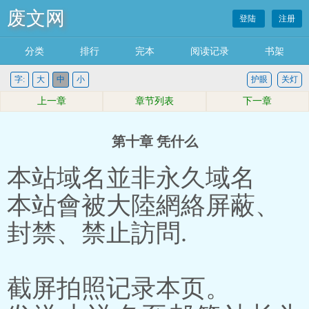
废文网
登陆
注册
分类
排行
完本
阅读记录
书架
字:
大
中
小
护眼
关灯
上一章
章节列表
下一章
第十章 凭什么
本站域名並非永久域名
本站會被大陸網絡屏蔽、
封禁、禁止訪問.
截屏拍照记录本页。